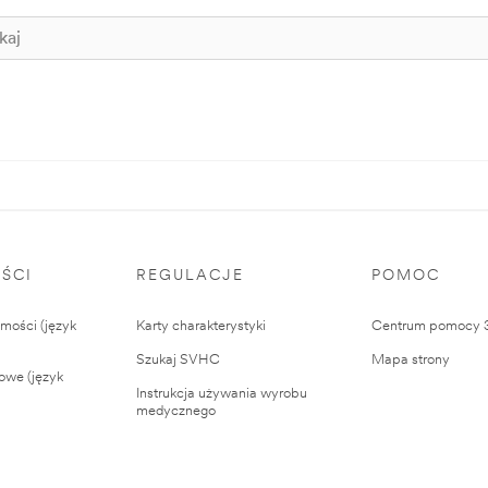
ŚCI
REGULACJE
POMOC
ości (język
Karty charakterystyki
Centrum pomocy
Szukaj SVHC
Mapa strony
owe (język
Instrukcja używania wyrobu
medycznego