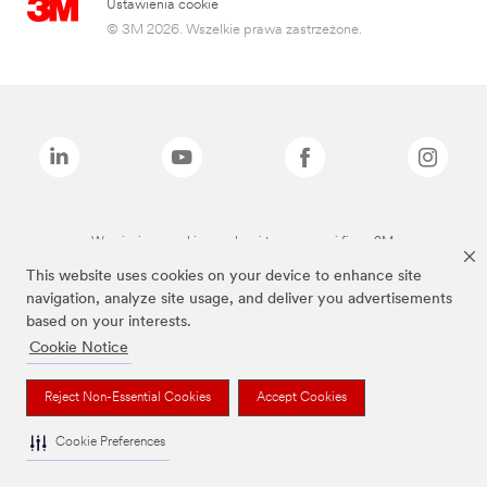
Ustawienia cookie
© 3M 2026. Wszelkie prawa zastrzeżone.
Wymienione marki są znakami towarowymi firmy 3M.
This website uses cookies on your device to enhance site
navigation, analyze site usage, and deliver you advertisements
based on your interests.
Cookie Notice
Reject Non-Essential Cookies
Accept Cookies
Cookie Preferences