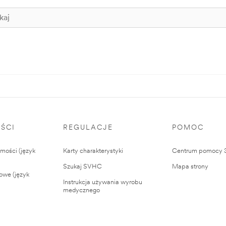
ŚCI
REGULACJE
POMOC
ości (język
Karty charakterystyki
Centrum pomocy
Szukaj SVHC
Mapa strony
owe (język
Instrukcja używania wyrobu
medycznego