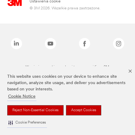
Ustawienia cookie
© 3M 2026. Wszelkie prawa zastrzeżone.
Wymienione marki są znakami towarowymi firmy 3M.
This website uses cookies on your device to enhance site
navigation, analyze site usage, and deliver you advertisements
based on your interests.
Cookie Notice
Reject Non-Essential Cookies
Accept Cookies
Cookie Preferences