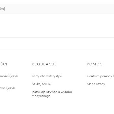
ŚCI
REGULACJE
POMOC
ości (język
Karty charakterystyki
Centrum pomocy
Szukaj SVHC
Mapa strony
owe (język
Instrukcja używania wyrobu
medycznego