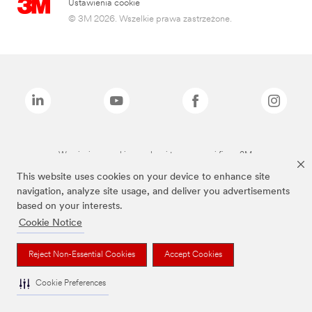
Ustawienia cookie
© 3M 2026. Wszelkie prawa zastrzeżone.
Wymienione marki są znakami towarowymi firmy 3M.
This website uses cookies on your device to enhance site
navigation, analyze site usage, and deliver you advertisements
based on your interests.
Cookie Notice
Reject Non-Essential Cookies
Accept Cookies
Cookie Preferences