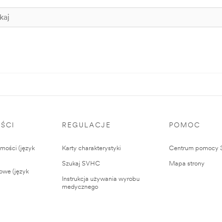
ŚCI
REGULACJE
POMOC
ości (język
Karty charakterystyki
Centrum pomocy
Szukaj SVHC
Mapa strony
owe (język
Instrukcja używania wyrobu
medycznego