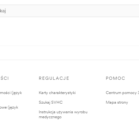
ŚCI
REGULACJE
POMOC
ości (język
Karty charakterystyki
Centrum pomocy
Szukaj SVHC
Mapa strony
owe (język
Instrukcja używania wyrobu
medycznego