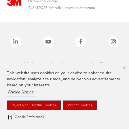
Ustawienia cookie
© 3M 2026. Wszelkie prawa zastrzeżone.
Wymienione marki są znakami towarowymi firmy 3M.
This website uses cookies on your device to enhance site
navigation, analyze site usage, and deliver you advertisements
based on your interests.
Cookie Notice
Reject Non-Essential Cookies
Accept Cookies
Cookie Preferences