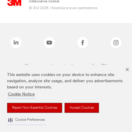
Ustawienia cookie
© 3M 2026. Wszelkie prawa zastrzeżone.
Wymienione marki są znakami towarowymi firmy 3M.
This website uses cookies on your device to enhance site
navigation, analyze site usage, and deliver you advertisements
based on your interests.
Cookie Notice
Reject Non-Essential Cookies
Accept Cookies
Cookie Preferences