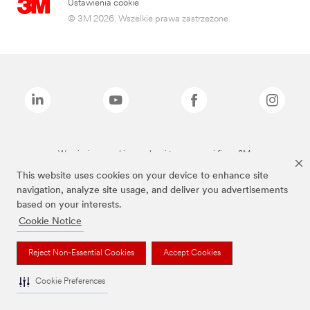
Ustawienia cookie
© 3M 2026. Wszelkie prawa zastrzeżone.
Wymienione marki są znakami towarowymi firmy 3M.
This website uses cookies on your device to enhance site
navigation, analyze site usage, and deliver you advertisements
based on your interests.
Cookie Notice
Reject Non-Essential Cookies
Accept Cookies
Cookie Preferences