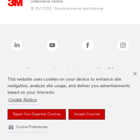
Ustawienia cookie
© 3M 2026. Wszelkie prawa zastrzeżone.
Wymienione marki są znakami towarowymi firmy 3M.
This website uses cookies on your device to enhance site
navigation, analyze site usage, and deliver you advertisements
based on your interests.
Cookie Notice
Reject Non-Essential Cookies
Accept Cookies
Cookie Preferences