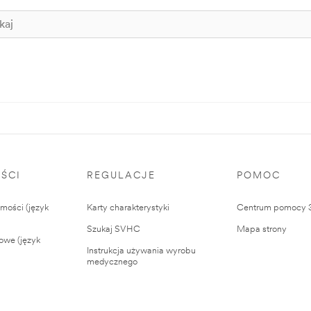
ŚCI
REGULACJE
POMOC
ości (język
Karty charakterystyki
Centrum pomocy
Szukaj SVHC
Mapa strony
owe (język
Instrukcja używania wyrobu
medycznego