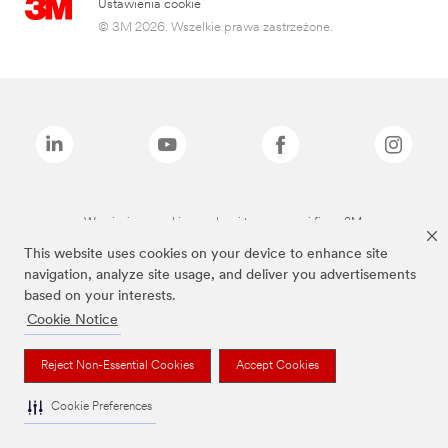
Ustawienia cookie
© 3M 2026. Wszelkie prawa zastrzeżone.
Wymienione marki są znakami towarowymi firmy 3M.
This website uses cookies on your device to enhance site
navigation, analyze site usage, and deliver you advertisements
based on your interests.
Cookie Notice
Reject Non-Essential Cookies
Accept Cookies
Cookie Preferences