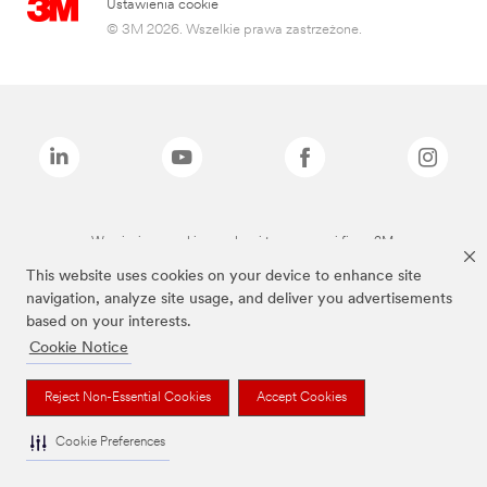
Ustawienia cookie
© 3M 2026. Wszelkie prawa zastrzeżone.
Wymienione marki są znakami towarowymi firmy 3M.
This website uses cookies on your device to enhance site
navigation, analyze site usage, and deliver you advertisements
based on your interests.
Cookie Notice
Reject Non-Essential Cookies
Accept Cookies
Cookie Preferences