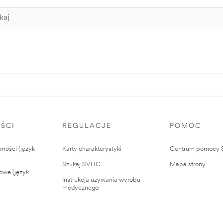
ŚCI
REGULACJE
POMOC
ości (język
Karty charakterystyki
Centrum pomocy
Szukaj SVHC
Mapa strony
owe (język
Instrukcja używania wyrobu
medycznego