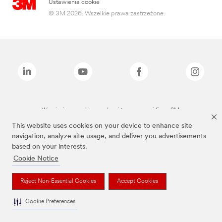
Ustawienia cookie
© 3M 2026. Wszelkie prawa zastrzeżone.
Wymienione marki są znakami towarowymi firmy 3M.
This website uses cookies on your device to enhance site
navigation, analyze site usage, and deliver you advertisements
based on your interests.
Cookie Notice
Reject Non-Essential Cookies
Accept Cookies
Cookie Preferences