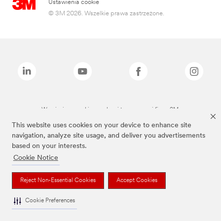
Ustawienia cookie
© 3M 2026. Wszelkie prawa zastrzeżone.
Wymienione marki są znakami towarowymi firmy 3M.
This website uses cookies on your device to enhance site
navigation, analyze site usage, and deliver you advertisements
based on your interests.
Cookie Notice
Reject Non-Essential Cookies
Accept Cookies
Cookie Preferences