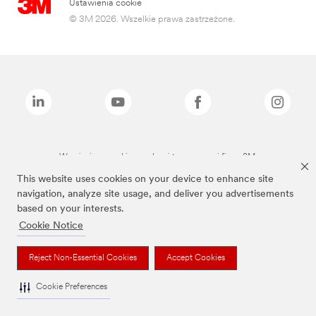
Ustawienia cookie
© 3M 2026. Wszelkie prawa zastrzeżone.
Wymienione marki są znakami towarowymi firmy 3M.
This website uses cookies on your device to enhance site
navigation, analyze site usage, and deliver you advertisements
based on your interests.
Cookie Notice
Reject Non-Essential Cookies
Accept Cookies
Cookie Preferences