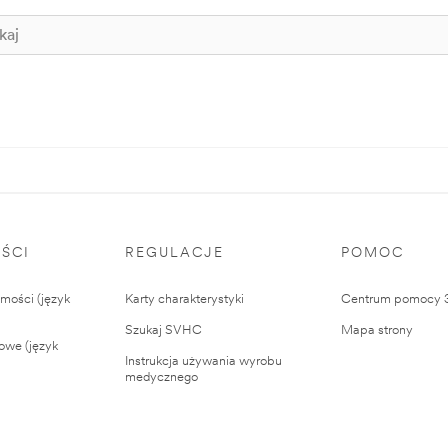
ŚCI
REGULACJE
POMOC
ości (język
Karty charakterystyki
Centrum pomocy
Szukaj SVHC
Mapa strony
owe (język
Instrukcja używania wyrobu
medycznego