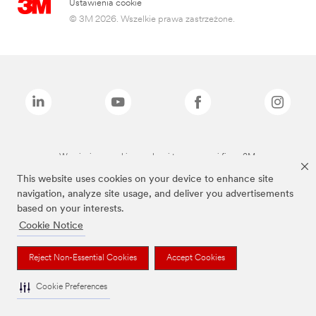
Ustawienia cookie
© 3M 2026. Wszelkie prawa zastrzeżone.
Wymienione marki są znakami towarowymi firmy 3M.
This website uses cookies on your device to enhance site
navigation, analyze site usage, and deliver you advertisements
based on your interests.
Cookie Notice
Reject Non-Essential Cookies
Accept Cookies
Cookie Preferences