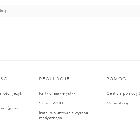
ŚCI
REGULACJE
POMOC
ości (język
Karty charakterystyki
Centrum pomocy
Szukaj SVHC
Mapa strony
owe (język
Instrukcja używania wyrobu
medycznego