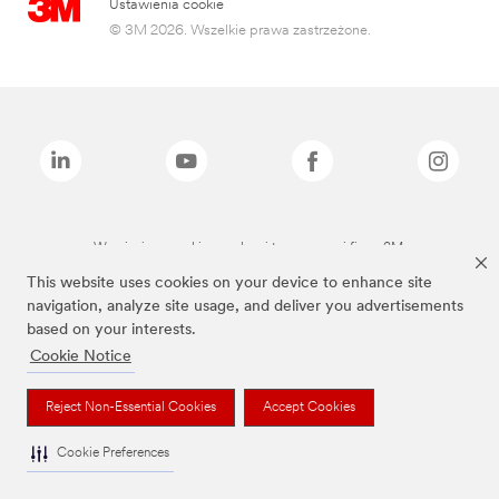
Ustawienia cookie
© 3M 2026. Wszelkie prawa zastrzeżone.
Wymienione marki są znakami towarowymi firmy 3M.
This website uses cookies on your device to enhance site
navigation, analyze site usage, and deliver you advertisements
based on your interests.
Cookie Notice
Reject Non-Essential Cookies
Accept Cookies
Cookie Preferences