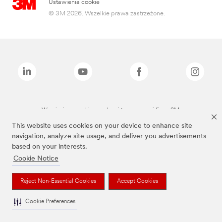
Ustawienia cookie
© 3M 2026. Wszelkie prawa zastrzeżone.
Wymienione marki są znakami towarowymi firmy 3M.
This website uses cookies on your device to enhance site
navigation, analyze site usage, and deliver you advertisements
based on your interests.
Cookie Notice
Reject Non-Essential Cookies
Accept Cookies
Cookie Preferences