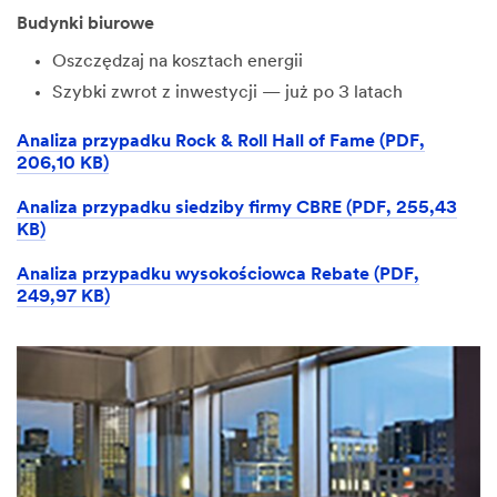
Budynki biurowe
Oszczędzaj na kosztach energii
Szybki zwrot z inwestycji — już po 3 latach
Analiza przypadku Rock & Roll Hall of Fame (PDF,
206,10 KB)
Analiza przypadku siedziby firmy CBRE (PDF, 255,43
KB)
Analiza przypadku wysokościowca Rebate (PDF,
249,97 KB)