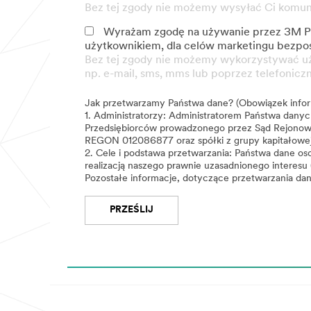
Bez tej zgody nie możemy wysyłać Ci komunik
Wyrażam zgodę na używanie przez 3M Pol
użytkownikiem, dla celów marketingu bezpośr
Bez tej zgody nie możemy wykorzystywać uży
np. e-mail, sms, mms lub poprzez telefonic
Jak przetwarzamy Państwa dane? (Obowiązek info
1.
Administratorzy:
Administratorem Państwa danych 
Przedsiębiorców prowadzonego przez Sąd Rejono
REGON 012086877 oraz spółki z grupy kapitałowej
2.
Cele i podstawa przetwarzania:
Państwa dane oso
realizacją naszego prawnie uzasadnionego interesu (
Pozostałe informacje, dotyczące przetwarzania d
PRZEŚLIJ