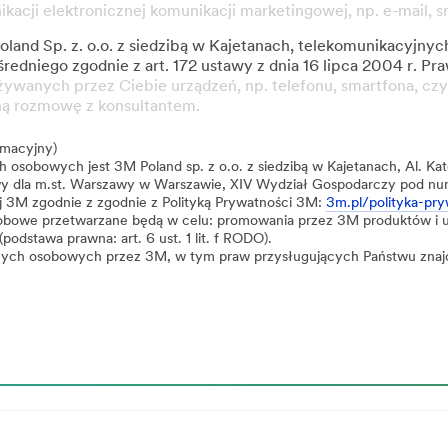
acji elektronicznej komunikacji marketingowej, np. e-mail, 
and Sp. z. o.o. z siedzibą w Kajetanach, telekomunikacyjny
edniego zgodnie z art. 172 ustawy z dnia 16 lipca 2004 r. Pr
wanych przez Ciebie urządzeń, np. telefonu, smartfona, czy
zną rozmowę z konsultantem.
rmacyjny)
osobowych jest 3M Poland sp. z o.o. z siedzibą w Kajetanach, Al. Ka
wy dla m.st. Warszawy w Warszawie, XIV Wydział Gospodarczy pod 
 3M zgodnie z zgodnie z Polityką Prywatności 3M:
3m.pl/polityka-pry
bowe przetwarzane będą w celu: promowania przez 3M produktów i u
podstawa prawna: art. 6 ust. 1 lit. f RODO).
anych osobowych przez 3M, w tym praw przysługujących Państwu znaj