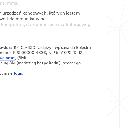
sms, mms.
ch urządzeń końcowych, których jestem
awo telekomunikacyjne.
 komputera, do komunikacji marketingowej,
towicka 117, 05-830 Nadarzyn wpisana do Rejestru
numerem KRS 0000014836, NIP 527 020 42 12,
watnosci
, (3M).
sług 3M (marketing bezpośredni), będącego
dują się
tutaj
.