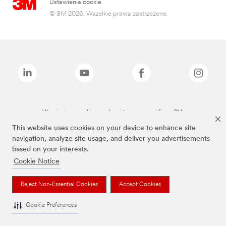
Ustawienia cookie
© 3M 2026. Wszelkie prawa zastrzeżone.
Wymienione marki są znakami towarowymi firmy 3M.
This website uses cookies on your device to enhance site
navigation, analyze site usage, and deliver you advertisements
based on your interests.
Cookie Notice
Reject Non-Essential Cookies
Accept Cookies
Cookie Preferences