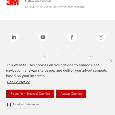
Ustawienia cookie
© 3M 2026. Wszelkie prawa zastrzeżone.
Wymienione marki są znakami towarowymi firmy 3M.
This website uses cookies on your device to enhance site
navigation, analyze site usage, and deliver you advertisements
based on your interests.
Cookie Notice
Reject Non-Essential Cookies
Accept Cookies
Cookie Preferences