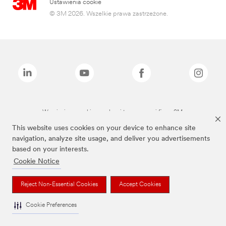
Ustawienia cookie
© 3M 2026. Wszelkie prawa zastrzeżone.
Wymienione marki są znakami towarowymi firmy 3M.
This website uses cookies on your device to enhance site
navigation, analyze site usage, and deliver you advertisements
based on your interests.
Cookie Notice
Reject Non-Essential Cookies
Accept Cookies
Cookie Preferences