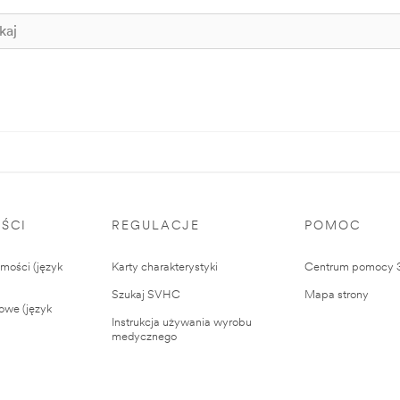
ŚCI
REGULACJE
POMOC
ości (język
Karty charakterystyki
Centrum pomocy
Szukaj SVHC
Mapa strony
owe (język
Instrukcja używania wyrobu
medycznego