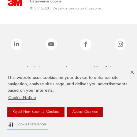
Ustawienia cookie
© 3M 2026. Wszelkie prawa zastrzeżone.
Wymienione marki są znakami towarowymi firmy 3M.
This website uses cookies on your device to enhance site
navigation, analyze site usage, and deliver you advertisements
based on your interests.
Cookie Notice
Reject Non-Essential Cookies
Accept Cookies
Cookie Preferences