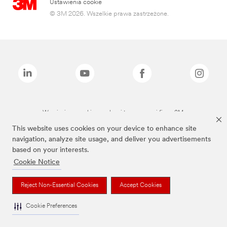
Ustawienia cookie
© 3M 2026. Wszelkie prawa zastrzeżone.
Wymienione marki są znakami towarowymi firmy 3M.
This website uses cookies on your device to enhance site
navigation, analyze site usage, and deliver you advertisements
based on your interests.
Cookie Notice
Reject Non-Essential Cookies
Accept Cookies
Cookie Preferences