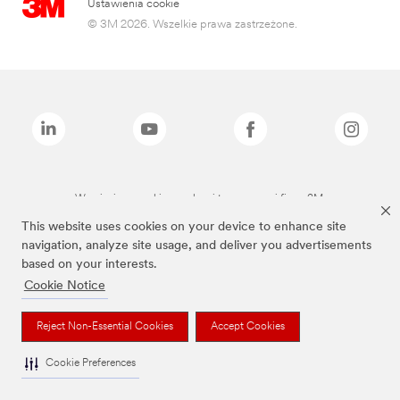
Ustawienia cookie
© 3M 2026. Wszelkie prawa zastrzeżone.
Wymienione marki są znakami towarowymi firmy 3M.
This website uses cookies on your device to enhance site
navigation, analyze site usage, and deliver you advertisements
based on your interests.
Cookie Notice
Reject Non-Essential Cookies
Accept Cookies
Cookie Preferences