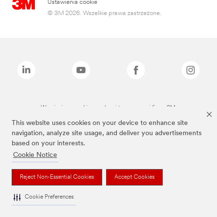
Ustawienia cookie
© 3M 2026. Wszelkie prawa zastrzeżone.
Wymienione marki są znakami towarowymi firmy 3M.
This website uses cookies on your device to enhance site
navigation, analyze site usage, and deliver you advertisements
based on your interests.
Cookie Notice
Reject Non-Essential Cookies
Accept Cookies
Cookie Preferences