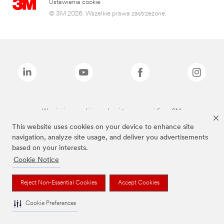
Ustawienia cookie
© 3M 2026. Wszelkie prawa zastrzeżone.
Wymienione marki są znakami towarowymi firmy 3M.
This website uses cookies on your device to enhance site
navigation, analyze site usage, and deliver you advertisements
based on your interests.
Cookie Notice
Reject Non-Essential Cookies
Accept Cookies
Cookie Preferences