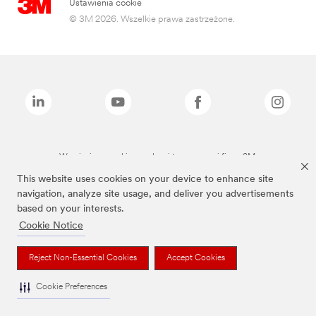
Ustawienia cookie
© 3M 2026. Wszelkie prawa zastrzeżone.
Wymienione marki są znakami towarowymi firmy 3M.
This website uses cookies on your device to enhance site
navigation, analyze site usage, and deliver you advertisements
based on your interests.
Cookie Notice
Reject Non-Essential Cookies
Accept Cookies
Cookie Preferences