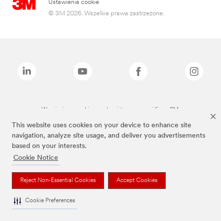
Ustawienia cookie
© 3M 2026. Wszelkie prawa zastrzeżone.
Wymienione marki są znakami towarowymi firmy 3M.
This website uses cookies on your device to enhance site
navigation, analyze site usage, and deliver you advertisements
based on your interests.
Cookie Notice
Reject Non-Essential Cookies
Accept Cookies
Cookie Preferences