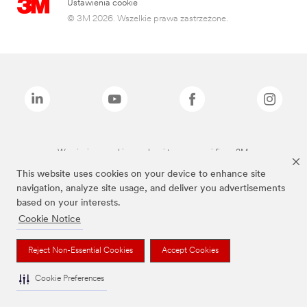
Ustawienia cookie
© 3M 2026. Wszelkie prawa zastrzeżone.
Wymienione marki są znakami towarowymi firmy 3M.
This website uses cookies on your device to enhance site
navigation, analyze site usage, and deliver you advertisements
based on your interests.
Cookie Notice
Reject Non-Essential Cookies
Accept Cookies
Cookie Preferences