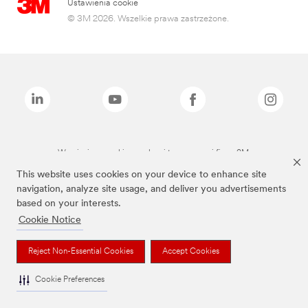
Ustawienia cookie
© 3M 2026. Wszelkie prawa zastrzeżone.
Wymienione marki są znakami towarowymi firmy 3M.
This website uses cookies on your device to enhance site
navigation, analyze site usage, and deliver you advertisements
based on your interests.
Cookie Notice
Reject Non-Essential Cookies
Accept Cookies
Cookie Preferences