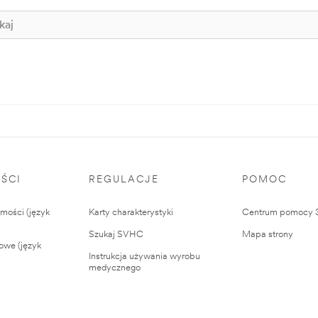
ŚCI
REGULACJE
POMOC
ości (język
Karty charakterystyki
Centrum pomocy
Szukaj SVHC
Mapa strony
owe (język
Instrukcja używania wyrobu
medycznego