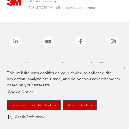
Ustawienia cookie
© 3M 2026. Wszelkie prawa zastrzeżone.
Wymienione marki są znakami towarowymi firmy 3M.
This website uses cookies on your device to enhance site
navigation, analyze site usage, and deliver you advertisements
based on your interests.
Cookie Notice
Reject Non-Essential Cookies
Accept Cookies
Cookie Preferences