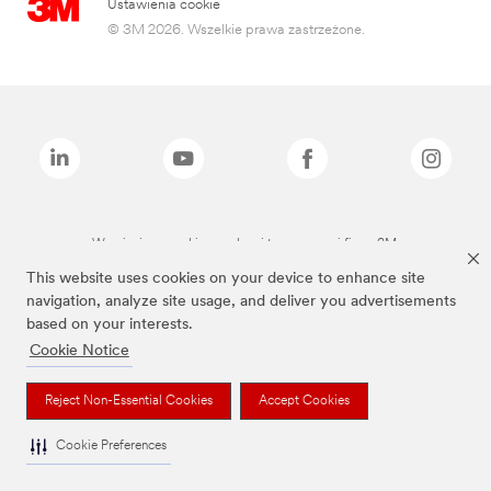
Ustawienia cookie
© 3M 2026. Wszelkie prawa zastrzeżone.
Wymienione marki są znakami towarowymi firmy 3M.
This website uses cookies on your device to enhance site
navigation, analyze site usage, and deliver you advertisements
based on your interests.
Cookie Notice
Reject Non-Essential Cookies
Accept Cookies
Cookie Preferences