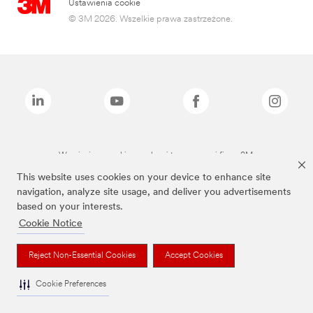
Ustawienia cookie
© 3M 2026. Wszelkie prawa zastrzeżone.
Wymienione marki są znakami towarowymi firmy 3M.
This website uses cookies on your device to enhance site
navigation, analyze site usage, and deliver you advertisements
based on your interests.
Cookie Notice
Reject Non-Essential Cookies
Accept Cookies
Cookie Preferences