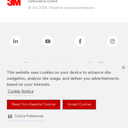
Ustawienia cookie
© 3M 2026. Wszelkie prawa zastrzeżone.
Wymienione marki są znakami towarowymi firmy 3M.
This website uses cookies on your device to enhance site
navigation, analyze site usage, and deliver you advertisements
based on your interests.
Cookie Notice
Reject Non-Essential Cookies
Accept Cookies
Cookie Preferences