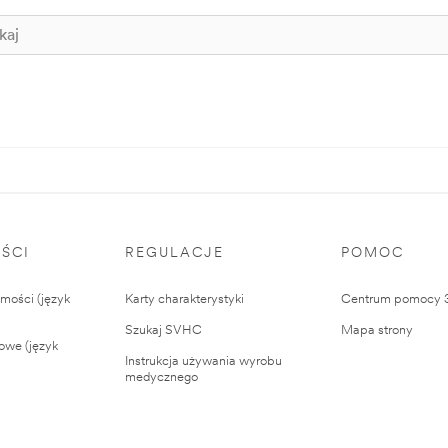
ŚCI
REGULACJE
POMOC
ości (język
Karty charakterystyki
Centrum pomocy
Szukaj SVHC
Mapa strony
owe (język
Instrukcja używania wyrobu
medycznego