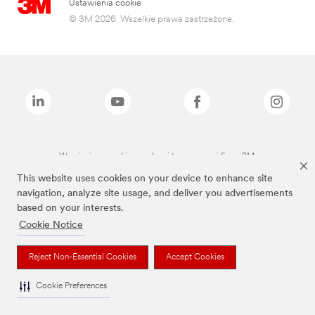
Ustawienia cookie
© 3M 2026. Wszelkie prawa zastrzeżone.
Wymienione marki są znakami towarowymi firmy 3M.
This website uses cookies on your device to enhance site
navigation, analyze site usage, and deliver you advertisements
based on your interests.
Cookie Notice
Reject Non-Essential Cookies
Accept Cookies
Cookie Preferences