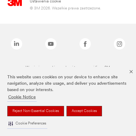
Ustawienia cookie
© 3M 2026. Wszelkie prawa zastrzeżone.
Wymienione marki są znakami towarowymi firmy 3M.
This website uses cookies on your device to enhance site
navigation, analyze site usage, and deliver you advertisements
based on your interests.
Cookie Notice
Reject Non-Essential Cookies
Accept Cookies
Cookie Preferences