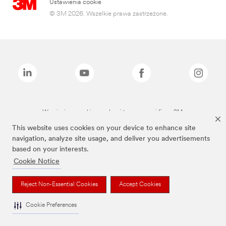
Ustawienia cookie
© 3M 2026. Wszelkie prawa zastrzeżone.
Wymienione marki są znakami towarowymi firmy 3M.
This website uses cookies on your device to enhance site
navigation, analyze site usage, and deliver you advertisements
based on your interests.
Cookie Notice
Reject Non-Essential Cookies
Accept Cookies
Cookie Preferences