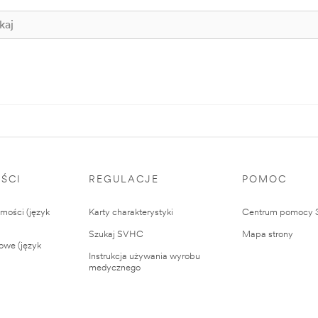
ŚCI
REGULACJE
POMOC
ości (język
Karty charakterystyki
Centrum pomocy
Szukaj SVHC
Mapa strony
owe (język
Instrukcja używania wyrobu
medycznego