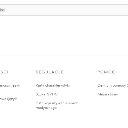
ŚCI
REGULACJE
POMOC
ości (język
Karty charakterystyki
Centrum pomocy
Szukaj SVHC
Mapa strony
owe (język
Instrukcja używania wyrobu
medycznego